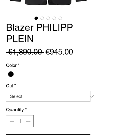
Blazer PHILIPP
PLEIN
Regular
Sale
 €1,890.00 
€945.00
Price
Price
Color
*
Cut
*
Quantity
*