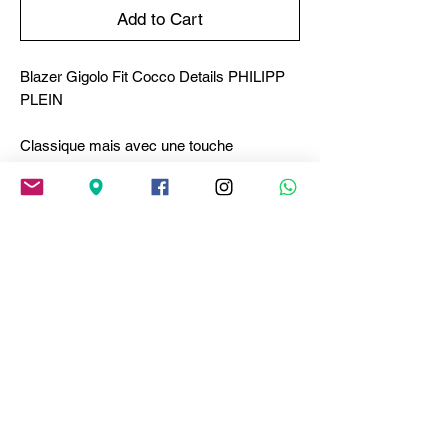
Add to Cart
Blazer Gigolo Fit Cocco Details PHILIPP
PLEIN
Classique mais avec une touche
d'originalité. Découvrez ce blazer de soirée
en toile de laine avec des détails qui le font
sortir du lot.
● Tissu de laine mélangée extensible
● Détails en cuir imprimé croco
● Fermeture à deux boutons
● Deux poches avec rabat
● Évent au dos
● Doublure intérieure
Composition