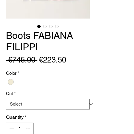
Boots FABIANA
FILIPPI
Regular
Sale
 €745.00 
€223.50
Price
Price
Color
*
Cut
*
Quantity
*