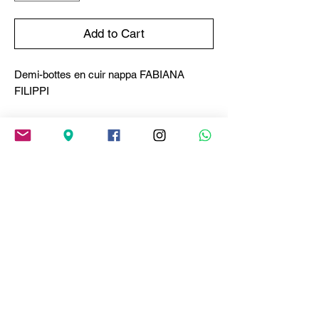
Add to Cart
Demi-bottes en cuir nappa FABIANA
FILIPPI
Le confort s'allie au style dans ces bottines
au design contemporain. Le cuir nappa
raffiné enveloppe votre pied d'une douceur
décontractée, tandis que le détail de la
perforation, agrémenté d'un fil de diamant
brillant, souligne son caractère unique.
Entièrement produit en Italie, avec une
attention particulière pour le
développement durable.
Composition