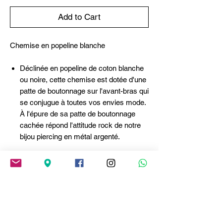
Add to Cart
Chemise en popeline blanche
Déclinée en popeline de coton blanche
ou noire, cette chemise est dotée d'une
patte de boutonnage sur l'avant-bras qui
se conjugue à toutes vos envies mode.
À l'épure de sa patte de boutonnage
cachée répond l'attitude rock de notre
bijou piercing en métal argenté.
- Col classique
- Patte de boutonnage cachée
- Patte de boutonnage avant-bras
- Pli dos
- Piercing amovible en métal argenté