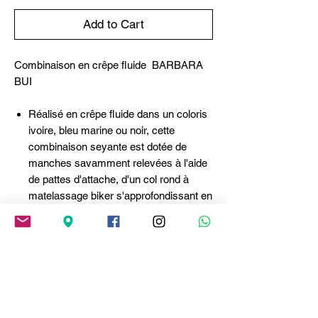
Add to Cart
Combinaison en crêpe fluide BARBARA
BUI
Réalisé en crêpe fluide dans un coloris
ivoire, bleu marine ou noir, cette
combinaison seyante est dotée de
manches savamment relevées à l'aide
de pattes d'attache, d'un col rond à
matelassage biker s'approfondissant en
encolure tunisienne zippée et de
cordons de serrage. Sa taille cintrée
met en valeur la silhouette tandis que
son pantalon fluide favorise confort et
mouvement sans sacrifier à l'élégance.
- Col rond à matelassage biker
- Cordons de serrage à embouts