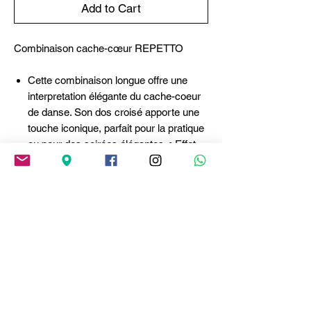
Add to Cart
Combinaison cache-cœur REPETTO
Cette combinaison longue offre une
interpretation élégante du cache-coeur
de danse. Son dos croisé apporte une
touche iconique, parfait pour la pratique
ou pour des soirées élégantes. • Effet
cache-coeur au dos pour une allure
sophistiquée• Coupe fluide pour un
confort optimal
Alliant la douceur de la viscose et la
souplesse de l’élasthanne, cette
matière est d'une fluidité remarquable.
Confortable et agréable au toucher, elle
accompagne les mouvements avec
élégance.