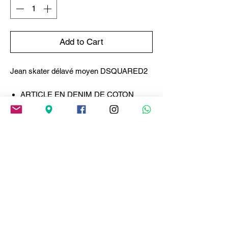
Add to Cart
Jean skater délavé moyen DSQUARED2
ARTICLE EN DENIM DE COTON
EXTENSIBLE
LAVAGE BLEU MOYEN
COUPE MINCE
MODÈLE À CINQ POCHES
FINITION USÉE
EFFETS DE LA MOUSTACHE
DSQUARED2 RED LABEL
Patch DSQUARED2