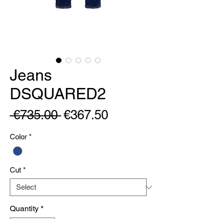
Jeans
DSQUARED2
Regular
Sale
 €735.00 
€367.50
Price
Price
Color
*
Cut
*
Quantity
*