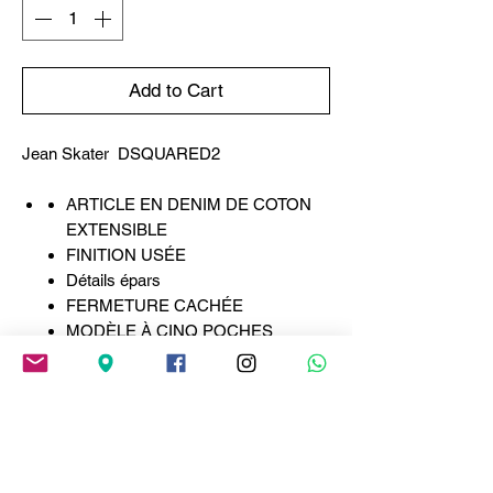
Add to Cart
Jean Skater DSQUARED2
ARTICLE EN DENIM DE COTON
EXTENSIBLE
FINITION USÉE
Détails épars
FERMETURE CACHÉE
MODÈLE À CINQ POCHES
DSQUARED2 RED LABEL
Patch DSQUARED2
Conçu pour la rue, fait pour la ville. Ce
jean skater incarne l'esprit rebelle par
excellence, avec une coupe confortable