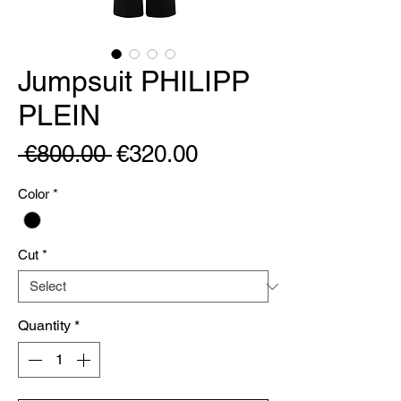
Jumpsuit PHILIPP
PLEIN
Regular
Sale
 €800.00 
€320.00
Price
Price
Color
*
Cut
*
Quantity
*