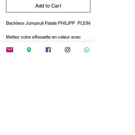
Add to Cart
Backless Jumpsuit Fatale PHILIPP PLEIN
Mettez votre silhouette en valeur avec
cette robe combinaison originale
agrémentée de... découvrez chaque détail.
● Tissu en jersey de viscose extensible.
● Le col fermé par de petits boutons crée
une profonde ouverture le long de
l'encolure.
● Encolure avec détail bijou
● Dos ouvert
● Fermeture éclair invisible cousue sur le
côté
● Pantalon avec bas souple
Composition