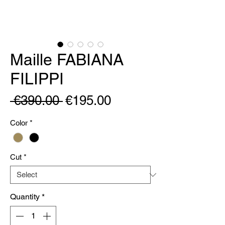
Maille FABIANA
FILIPPI
Regular
Sale
 €390.00 
€195.00
Price
Price
Color
*
Cut
*
Quantity
*