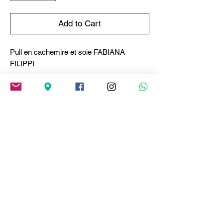
Add to Cart
Pull en cachemire et soie FABIANA
FILIPPI
Une élégance minimaliste et intemporelle
caractérise ce pull ras-du-cou à manches
courtes, réalisé en fil de cachemire et de
soie de qualité supérieure.
Son design épuré met en valeur la pureté
de la ligne slim.
Modèle entièrement fabriqué en Italie avec
des procédés durables.
Composition
Cachemire et soie