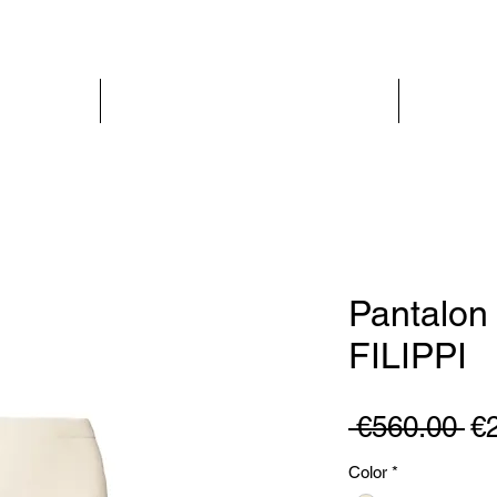
PARIS GLAMOUR
WOMEN
Pantalon
FILIPPI
Re
 €560.00 
€
Pr
Color
*