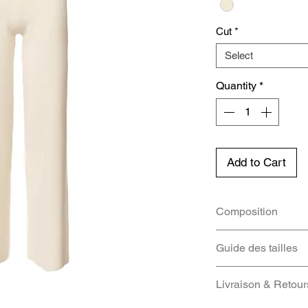
Cut
*
Select
Quantity
*
Add to Cart
Composition
Composition : 7
Guide des tailles
cachemire.
Fabriqué en Itali
IT
FR
Livraison & Retour