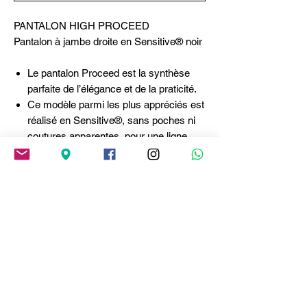
PANTALON HIGH PROCEED
Pantalon à jambe droite en Sensitive® noir
Le pantalon Proceed est la synthèse
parfaite de l’élégance et de la praticité.
Ce modèle parmi les plus appréciés est
réalisé en Sensitive®, sans poches ni
coutures apparentes, pour une ligne
fluide et épurée qui épouse la jambe
avec raffinement.
Ceinture élastiquée.
Décoration avant centrale avec détail
en cuir et métal.
Passant pour ceinture à l’arrière.
Ourlet haut •
Jersey Sensitive®, poids léger, toucher
doux.