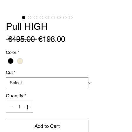
Pull HIGH
Regular
Sale
 €495.00 
€198.00
Price
Price
Color
*
Cut
*
Quantity
*
Add to Cart