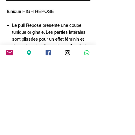
Tunique HIGH REPOSE
Le pull Repose présente une coupe
tunique originale. Les parties latérales
sont plissées pour un effet féminin et
dynamique, tandis que le motif perforé
sur le devant ajoute une touche raffinée.
Col rond bordé de côtes.
Manches longues avec motif côtelé.
Motif perforé sur le devant.
Plis latéraux.
Ourlet asymétrique bordé de côtes.
La laine, poids léger, toucher doux.
Composition
Tissu: 100%VIRGIN WOOL