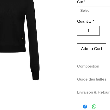
Cut
*
Select
Quantity
*
Add to Cart
Composition
TISSU: 70% Virg
Guide des tailles
IT
FR
Livraison & Retour
Nous vous fourniro
38
34
colis dès qu'il ser