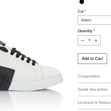
Cut
*
Select
Quantity
*
Add to Cart
Composition
UPPER #1: 100%
Guide des tailles
#2: 100% POLYEST
POLYESTER | INS
EU
Livraison & Retour
INSOLE #2: 100
| OUTSOLE #1: 