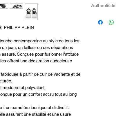
Livraison express g
39
ACETATE | OUTSO
Authenticité
le numéro de suivi 
OUTSOLE #3: 1
envoyé, de manière 
40
La haute qualité d
POLYURETHANE 
sur le site web DH
savoir-faire dans l
k$ PHILIPP PLEIN
41
Les retours peuve
ultime de l'authenti
jours suivant la r
Plein en vente sur 
touche contemporaine au style de tous les
42
Visitez notre espac
Glamour.
 un jean, un tailleur ou des séparations
d'informations.
43
 assuré. Conçues pour fusionner l'attitude
 elles offrent une déclaration audacieuse
44
 fabriquée à partir de cuir de vachette et de
45
cturée.
it moderne et polyvalent.
46
onçue pour un confort accru tout au long
nt un caractère iconique et distinctif.
le assurant une stabilité et une usure