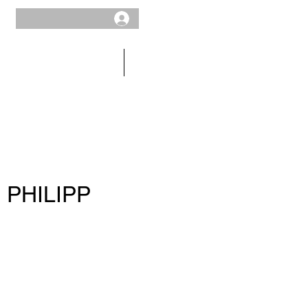
MEN
SALE
 PHILIPP
ce