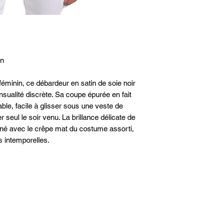
suivre la livraison
40
36
retours peuvent êt
42
38
suivant la récepti
notre espace client
44
40
in
46
42
féminin, ce débardeur en satin de soie noir
nsualité discrète. Sa coupe épurée en fait
48
44
ble, facile à glisser sous une veste de
seul le soir venu. La brillance délicate de
finé avec le crêpe mat du costume assorti,
 intemporelles.
SOBRE NOSOTROS