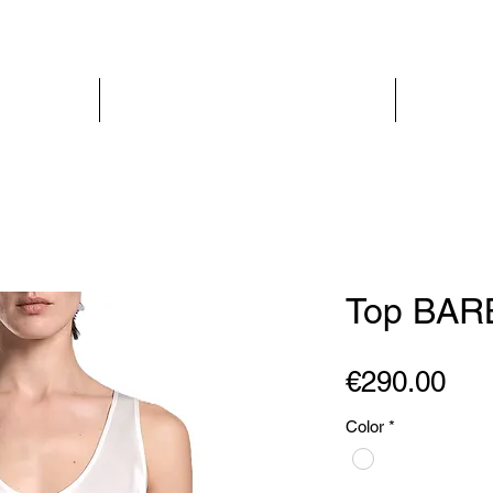
PARIS GLAMOUR
WOMEN
Top BAR
Pri
€290.00
Color
*