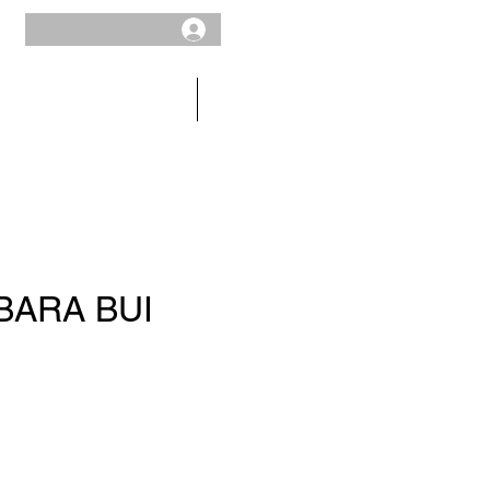
MEN
SALE
BARA BUI
ce