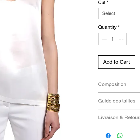
Cut
*
Select
Quantity
*
Add to Cart
Composition
100% Soie
Guide des tailles
IT
FR
Livraison & Retour
Nous vous fourniro
38
34
colis dès qu'il ser