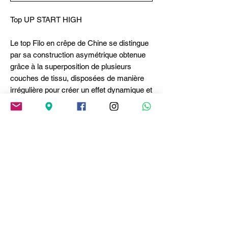
Top UP START HIGH
Le top Filo en crêpe de Chine se distingue
par sa construction asymétrique obtenue
grâce à la superposition de plusieurs
couches de tissu, disposées de manière
irrégulière pour créer un effet dynamique et
contemporain. Le résultat est un jeu de
volumes légers qui confère au modèle un
caractère frais et non conventionnel.
Polyvalent et théâtral, il s’associe avec
élégance à un pantalon de tailleur ou
sublime naturellement les denims de
saison. • Encolure en V. • Sans manches. •
Ourlet asymétrique. • Crêpe de Chine,
poids léger, toucher crêpe.
Composition