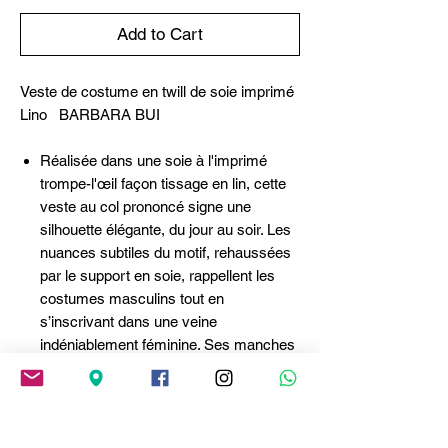
Add to Cart
Veste de costume en twill de soie imprimé
Lino BARBARA BUI
Réalisée dans une soie à l'imprimé
trompe-l'œil façon tissage en lin, cette
veste au col prononcé signe une
silhouette élégante, du jour au soir. Les
nuances subtiles du motif, rehaussées
par le support en soie, rappellent les
costumes masculins tout en
s’inscrivant dans une veine
indéniablement féminine. Ses manches
zippées s'ouvrent pour révéler la
chemise coordonnée accessoirisée de
sa cravate, épicentre de l'allure boyish
du tailoring Barbara Bui.