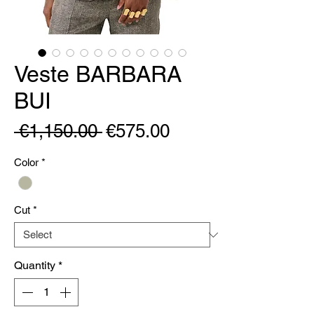
Veste BARBARA
BUI
Regular
Sale
 €1,150.00 
€575.00
Price
Price
Color
*
Cut
*
Quantity
*