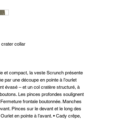
suivant la récepti
38
34
notre espace client
40
36
42
38
crater collar
44
40
46
42
de et compact, la veste Scrunch présente
48
44
e par une découpe en pointe à l’ourlet
nt évasé – et un col cratère structuré, à
 boutons. Les pinces profondes soulignent
ns. Fermeture frontale boutonnée. Manches
ant. Pinces sur le devant et le long des
urlet en pointe à l’avant. • Cady crêpe,