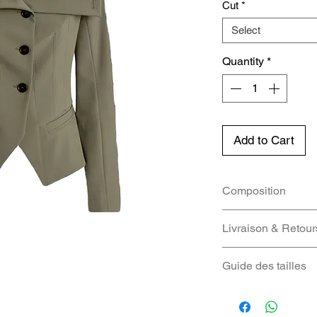
Cut
*
Select
Quantity
*
Add to Cart
Composition
Tissu: 90%POLY
Livraison & Retour
lining 100%POL
Nous vous fourniro
Guide des tailles
colis dès qu'il ser
suivre la livraison
IT
FR
retours peuvent êt