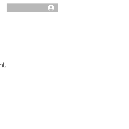
HOMME
SOLDES
nt.
LIVRAISONS ET RETOURS
CONDITIONS LEGALES