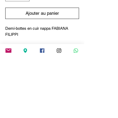
Ajouter au panier
Demi-bottes en cuir nappa FABIANA
FILIPPI
Le confort s'allie au style dans ces bottines
au design contemporain. Le cuir nappa
raffiné enveloppe votre pied d'une douceur
décontractée, tandis que le détail de la
perforation, agrémenté d'un fil de diamant
brillant, souligne son caractère unique.
Entièrement produit en Italie, avec une
attention particulière pour le
développement durable.
Composition