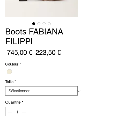
Boots FABIANA
FILIPPI
Prix
Prix
 745,00 € 
223,50 €
original
promotionnel
Couleur
*
Taille
*
Quantité
*