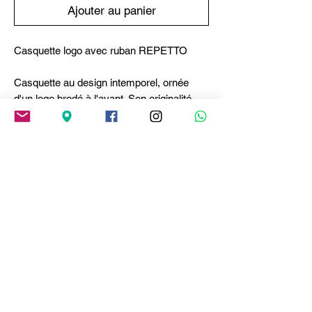
Ajouter au panier
Casquette logo avec ruban REPETTO
Casquette au design intemporel, ornée
d'un logo brodé à l'avant. Son originalité
réside dans les larges rubans à nouer à
l'arrière, un détail distinctif qui incarne
parfaitement l’esprit unique de la maison
Repetto.Fermeture à boucle ajustable à
l'arrièreLogo contrasté brodé à
l'avantRubans à nouer à l'arrière
Composition
Matière
: Coton
Livraison & Retours