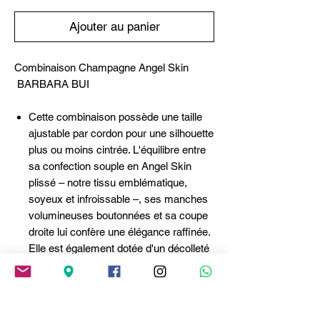
Ajouter au panier
Combinaison Champagne Angel Skin
BARBARA BUI
Cette combinaison possède une taille
ajustable par cordon pour une silhouette
plus ou moins cintrée. L'équilibre entre
sa confection souple en Angel Skin
plissé – notre tissu emblématique,
soyeux et infroissable –, ses manches
volumineuses boutonnées et sa coupe
droite lui confère une élégance raffinée.
Elle est également dotée d'un décolleté
en V ajustable par lacets. Disponible en
kaki ou dans une teinte champagne
lumineuse, cette combinaison est idéale
pour une cérémonie ou une soirée