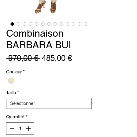
Combinaison
BARBARA BUI
Prix
Prix
 970,00 € 
485,00 €
original
promotionnel
Couleur
*
Taille
*
Quantité
*