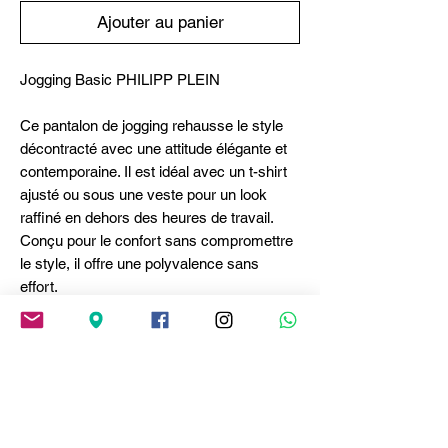
Ajouter au panier
Jogging Basic PHILIPP PLEIN
Ce pantalon de jogging rehausse le style
décontracté avec une attitude élégante et
contemporaine. Il est idéal avec un t-shirt
ajusté ou sous une veste pour un look
raffiné en dehors des heures de travail.
Conçu pour le confort sans compromettre
le style, il offre une polyvalence sans
effort.
● Tissu en coton de qualité supérieure
offrant une sensation de douceur et de
respirabilité.
● Silhouette à jambe droite pour une
apparence moderne et polie.
● Taille élastiquée conçue pour le confort et
un ajustement facile.