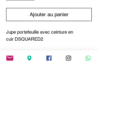
Ajouter au panier
Jupe portefeuille avec ceinture en
cuir DSQUARED2
ARTICLE EN LAINE
DÉTAILS EN CUIR
Une coupe traditionnelle revisitée.
Confectionnée en laine granité élégante,
cette longue jupe portefeuille caresse le
corps et se ferme au dos par des lanières
de cuir et des boutons. Des plis sur le
devant créent un drapé souple.
Fabriqué en Italie
Composition