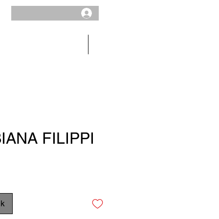
HOMME
SOLDES
IANA FILIPPI
x
ck