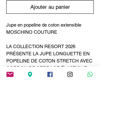
Ajouter au panier
Jupe en popeline de coton extensible
MOSCHINO COUTURE
LA COLLECTION RESORT 2026
PRÉSENTE LA JUPE LONGUETTE EN
POPELINE DE COTON STRETCH AVEC
CORDON DE SERRAGE ÉLASTIQUE.
A-LINE FIT
BRODERIE DU LOGO OVALE AU
DOS
TAILLE HAUTE AVEC ÉLASTIQUE
DEUX POCHES LATÉRALES
STRACKED