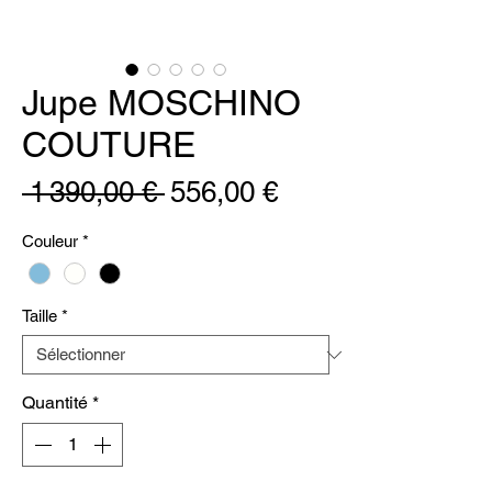
Jupe MOSCHINO
COUTURE
Prix
Prix
 1 390,00 € 
556,00 €
original
promotionnel
Couleur
*
Taille
*
Quantité
*