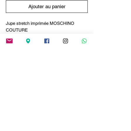
Ajouter au panier
Jupe stretch imprimée MOSCHINO
COUTURE
La collection Pré-Automne 2026 propose
une jupe midi moulante en viscose stretch
ornée d'un imprimé zèbre intégral.
Imprimé zèbre intégral
tissu extensible
Coupe ajustée
Composition
Tissu : 72 % viscose, 28 % polyester
Guide des tailles