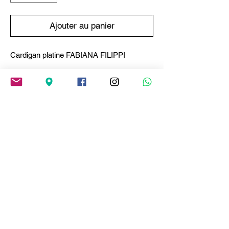
Ajouter au panier
Cardigan platine FABIANA FILIPPI
Cardigan à col rond couleur platine,
confectionné dans un fil exclusif Fabiana
Filippi en laine, soie et cachemire. Des
broderies de strass apportent une touche
lumineuse et sophistiquée, sublimant ce
modèle essentiel d'une note précieuse.
Fabriqué en Italie selon des procédés
durables.
Composition
Pull ras du cou platine,
Guide des tailles
broderie strass.