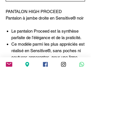
PANTALON HIGH PROCEED
Pantalon à jambe droite en Sensitive® noir
Le pantalon Proceed est la synthèse
parfaite de l’élégance et de la praticité.
Ce modèle parmi les plus appréciés est
réalisé en Sensitive®, sans poches ni
coutures apparentes, pour une ligne
fluide et épurée qui épouse la jambe
avec raffinement.
Ceinture élastiquée.
Décoration avant centrale avec détail
en cuir et métal.
Passant pour ceinture à l’arrière.
Ourlet haut •
Jersey Sensitive®, poids léger, toucher
doux.