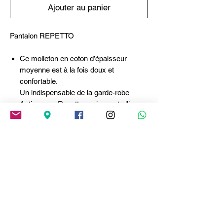
Ajouter au panier
Pantalon REPETTO
Ce molleton en coton d’épaisseur
moyenne est à la fois doux et
confortable.
Un indispensable de la garde-robe
Activewear Repetto, ce jogpant allie
style et confort avec sa ceinture
élastique ajustable et son ruban en satin
à la taille. Doté de chevilles resserrées
et de poches latérales, ce modèle
décontracté et sportif offre une allure
soignée et décontractée. - Coupe
ajustée - Longueur cheville - Ruban en
satin à la taille pour un ajustement
parfait