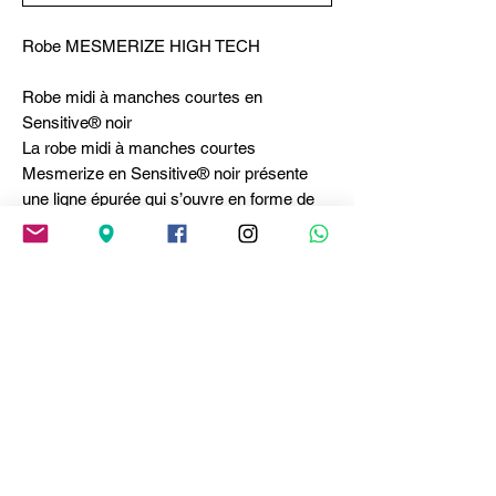
Robe MESMERIZE HIGH TECH
Robe midi à manches courtes en
Sensitive® noir
La robe midi à manches courtes
Mesmerize en Sensitive® noir présente
une ligne épurée qui s’ouvre en forme de
tulipe à partir de la taille grâce à des
coutures diagonales. Parmi les modèles
emblématiques de la collection HIGH Tech,
cette version unie est polyvalente, pratique
et raffinée, parfaite du bureau au dîner. •
Encolure ronde bordée. • Manches
courtes. • Poches latérales. • Sans
fermeture. • Plus longue sur le devant. •
Sensitive®, poids léger, toucher sec.
Composition