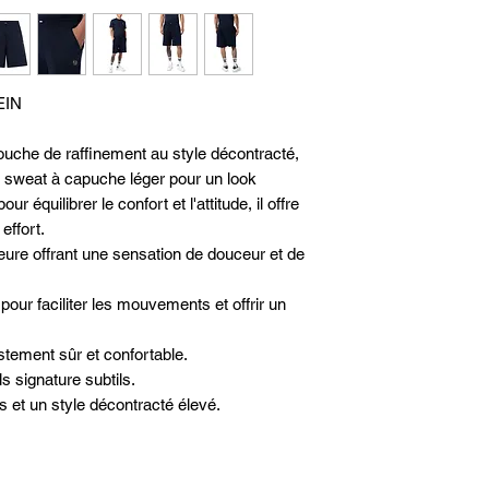
suivant la récepti
ultime de l'authenti
notre espace client
Plein en vente sur 
Glamour.
EIN
ouche de raffinement au style décontracté,
un sweat à capuche léger pour un look
 équilibrer le confort et l'attitude, il offre
effort.
eure offrant une sensation de douceur et de
our faciliter les mouvements et offrir un
ustement sûr et confortable.
s signature subtils.
s et un style décontracté élevé.