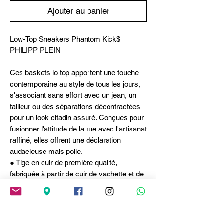
Ajouter au panier
Low-Top Sneakers Phantom Kick$
PHILIPP PLEIN
Ces baskets lo top apportent une touche
contemporaine au style de tous les jours,
s'associant sans effort avec un jean, un
tailleur ou des séparations décontractées
pour un look citadin assuré. Conçues pour
fusionner l'attitude de la rue avec l'artisanat
raffiné, elles offrent une déclaration
audacieuse mais polie.
● Tige en cuir de première qualité,
fabriquée à partir de cuir de vachette et de
veau pour une finition lisse et structurée.
● Silhouette basse offrant un attrait
moderne et polyvalent.
● Semelle intérieure matelassée conçue