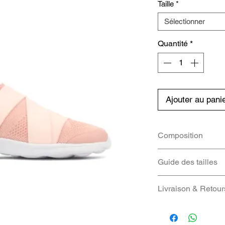
Taille
*
Sélectionner
Quantité
*
Ajouter au pani
Composition
Matière
: Maille
Guide des tailles
Composition
: 
% Polyuréthane 
EU
Livraison & Retour
Vinyle acétate 
extérieur : 100
Nous vous fourniro
36
colis dès qu'il ser