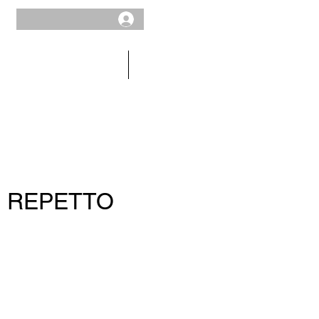
HOMME
SOLDES
s REPETTO
x