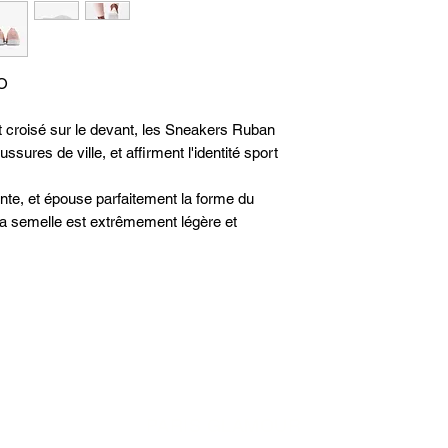
suivre la livraison
37
retours peuvent êt
38
suivant la récepti
O
notre espace client
39
et croisé sur le devant, les Sneakers Ruban
40
ussures de ville, et affirment l'identité sport
41
rante, et épouse parfaitement la forme du
 semelle est extrêmement légère et
42
43
PARIS GLAMOUR