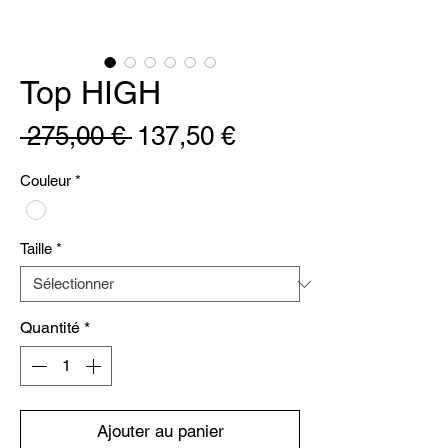
Top HIGH
Prix
Prix
 275,00 € 
137,50 €
original
promotionnel
Couleur
*
Taille
*
Quantité
*
Ajouter au panier