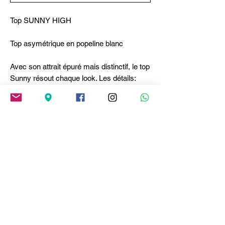
Top SUNNY HIGH
Top asymétrique en popeline blanc
Avec son attrait épuré mais distinctif, le top
Sunny résout chaque look. Les détails:
encolure carrée, une légère fronce sur
l'épaule gauche et une découpe
asymétrique frontale qui apporte de la
tridimensionnalité et du mouvement. •
Encolure carrée. Sans manches. Fronce
sur l'épaule gauche. Asymétrie frontale.
Léger col en V à l'arrière. Ourlet arrondi. •
Popeline de coton, poids léger, main
souple.
Composition