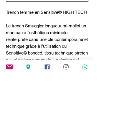
Trench femme en Sensitive® HIGH TECH
Le trench Smuggler longueur mi-mollet un
manteau à l’esthétique minimale,
réinterprété dans une clé contemporaine et
technique grâce à l’utilisation du
Sensitive® bonded, tissu technique stretch
à la structure compacte. Le design est
valorisé par de longs pattes d’épaule et par
un revers à double épaisseur qui en
renforce le caractère affirmé. • Double
boutonnage, col à revers à double
épaisseur. • Ceinture à la taille. • Poches
latérales passepoilées. • Pattes sur les
épaules et poignets avec boutons. •
Sensitive® bonded, poids léger, toucher
technique.