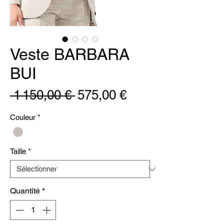
Veste BARBARA
BUI
Prix
Prix
 1 150,00 € 
575,00 €
original
promotionnel
Couleur
*
Taille
*
Quantité
*