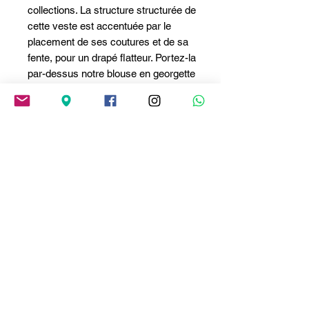
collections. La structure structurée de
cette veste est accentuée par le
placement de ses coutures et de sa
fente, pour un drapé flatteur. Portez-la
par-dessus notre blouse en georgette
imprimée Prince de Galles, dans la
même teinte lumineuse, et complétez
votre tenue avec le pantalon de tailleur
assorti.
- 1 bouton
- Boucle milanaise en métal argenté
avec logo
- Manches zippées
- 2 poches à rabat passepoilées
- Poche poitrine passepoilée
- Col large
- Piercing amovible en métal argenté
- Boutonnières aux poignets
- Pinces