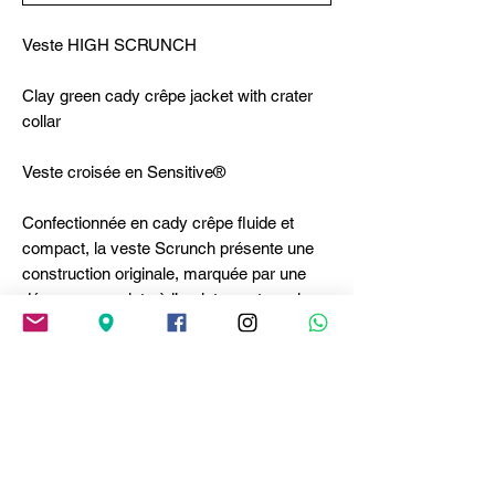
Veste HIGH SCRUNCH
Clay green cady crêpe jacket with crater
collar
Veste croisée en Sensitive®
Confectionnée en cady crêpe fluide et
compact, la veste Scrunch présente une
construction originale, marquée par une
découpe en pointe à l’ourlet avant – qui
crée un effet légèrement évasé – et un col
cratère structuré, à porter ouvert ou fermé
grâce aux boutons. Les pinces profondes
soulignent la taille. Col cratère avec
boutons. Fermeture frontale boutonnée.
Manches longues. Poches fendues sur le
devant. Pinces sur le devant et le long des