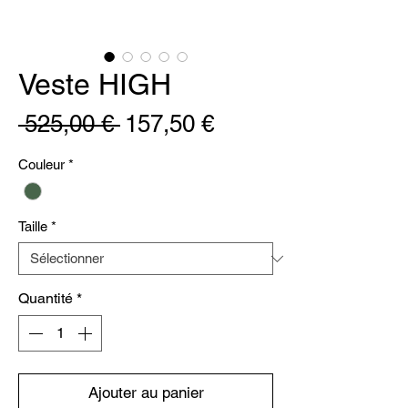
Veste HIGH
Prix
Prix
 525,00 € 
157,50 €
original
promotionnel
Couleur
*
Taille
*
Quantité
*
Ajouter au panier