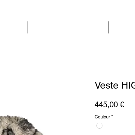
PARIS GLAMOUR
FEMME
Veste H
Pri
445,00 €
Couleur
*