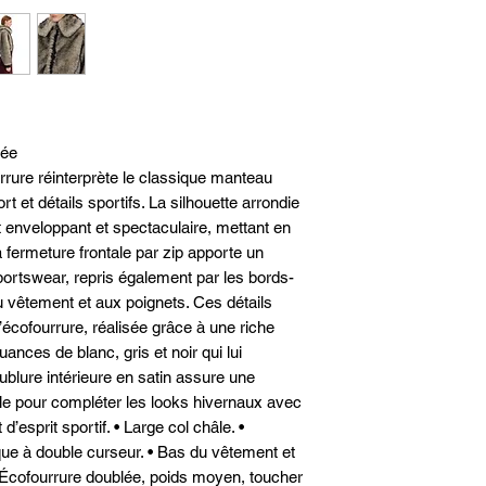
suivant la récepti
38
34
notre espace client
40
36
42
38
lée
44
40
rure réinterprète le classique manteau
t et détails sportifs. La silhouette arrondie
46
42
et enveloppant et spectaculaire, mettant en
a fermeture frontale par zip apporte un
48
44
ortswear, repris également par les bords-
u vêtement et aux poignets. Ces détails
l’écofourrure, réalisée grâce à une riche
nces de blanc, gris et noir qui lui
ublure intérieure en satin assure une
ale pour compléter les looks hivernaux avec
’esprit sportif. • Large col châle. •
que à double curseur. • Bas du vêtement et
• Écofourrure doublée, poids moyen, toucher