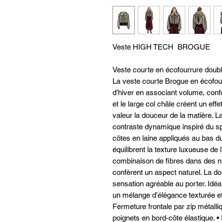
Veste HIGH TECH BROGUE
Veste courte en écofourrure doub
La veste courte Brogue en écofour
d’hiver en associant volume, confor
et le large col châle créent un eff
valeur la douceur de la matière. L
contraste dynamique inspiré du sp
côtes en laine appliqués au bas d
équilibrent la texture luxueuse de 
combinaison de fibres dans des nua
confèrent un aspect naturel. La do
sensation agréable au porter. Idé
un mélange d’élégance texturée et d
Fermeture frontale par zip métalli
poignets en bord-côte élastique. 