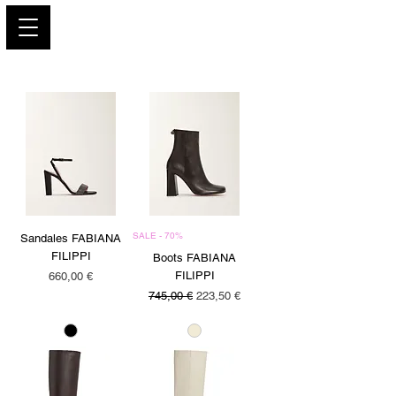
PARIS GLAMOUR
SALE - 70%
Sandales FABIANA
FILIPPI
Boots FABIANA
Precio
FILIPPI
660,00 €
Precio
Precio de oferta
745,00 €
223,50 €