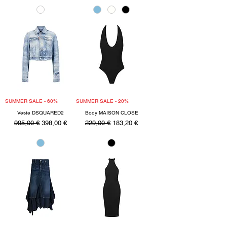
SUMMER SALE - 60%
SUMMER SALE - 20%
Veste DSQUARED2
Body MAISON CLOSE
Precio
Precio de oferta
Precio
Precio de oferta
995,00 €
398,00 €
229,00 €
183,20 €