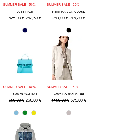
SUMMER SALE - 50%
SUMMER SALE - 20%
Jupe HIGH
Robe MAISON CLOSE
Precio
Precio de oferta
Precio
Precio de oferta
525,00 €
262,50 €
269,00 €
215,20 €
SUMMER SALE - 60%
SUMMER SALE - 50%
Sac MOSCHINO
Veste BARBARA BUI
Precio
Precio de oferta
Precio
Precio de oferta
650,00 €
260,00 €
1150,00 €
575,00 €