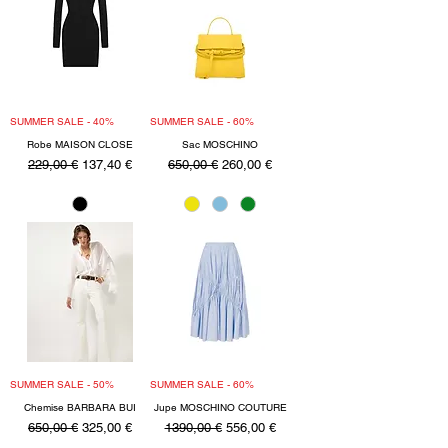
SUMMER SALE - 40%
SUMMER SALE - 60%
Robe MAISON CLOSE
Sac MOSCHINO
Precio
Precio de oferta
Precio
Precio de oferta
229,00 €
137,40 €
650,00 €
260,00 €
SUMMER SALE - 50%
SUMMER SALE - 60%
Chemise BARBARA BUI
Jupe MOSCHINO COUTURE
Precio
Precio de oferta
Precio
Precio de oferta
650,00 €
325,00 €
1390,00 €
556,00 €