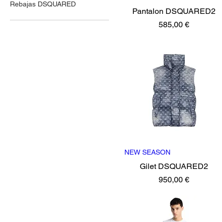
Rebajas DSQUARED
Pantalon DSQUARED2
Precio
585,00 €
NEW SEASON
Vista rápida
Gilet DSQUARED2
Precio
950,00 €