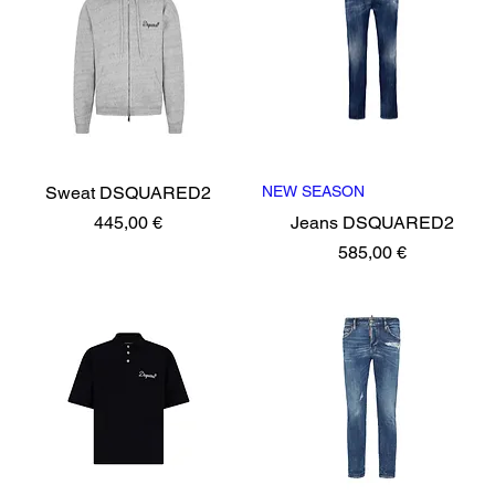
Sweat DSQUARED2
Vista rápida
NEW SEASON
Vista rápida
Precio
445,00 €
Jeans DSQUARED2
Precio
585,00 €