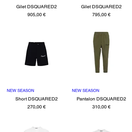
Gilet DSQUARED2
Gilet DSQUARED2
Precio
Precio
905,00 €
795,00 €
NEW SEASON
Vista rápida
NEW SEASON
Vista rápida
Short DSQUARED2
Pantalon DSQUARED2
Precio
Precio
270,00 €
310,00 €