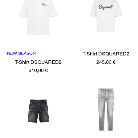
NEW SEASON
Vista rápida
T-Shirt DSQUARED2
Vista rápida
Precio
T-Shirt DSQUARED2
245,00 €
Precio
310,00 €