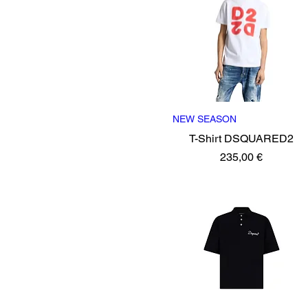
NEW SEASON
Vista rápida
T-Shirt DSQUARED2
Precio
235,00 €