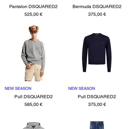
Pantalon DSQUARED2
Bermuda DSQUARED2
Precio
Precio
525,00 €
375,00 €
NEW SEASON
Vista rápida
NEW SEASON
Vista rápida
Pull DSQUARED2
Pull DSQUARED2
Precio
Precio
585,00 €
375,00 €