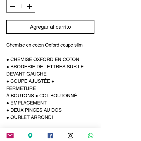
Agregar al carrito
Chemise en coton Oxford coupe slim
● CHEMISE OXFORD EN COTON
● BRODERIE DE LETTRES SUR LE
DEVANT GAUCHE
● COUPE AJUSTÉE ●
FERMETURE
À BOUTONS ● COL BOUTONNÉ
● EMPLACEMENT
● DEUX PINCES AU DOS
● OURLET ARRONDI
La chemise à col américain, née comme
symbole du vendredi décontracté, est