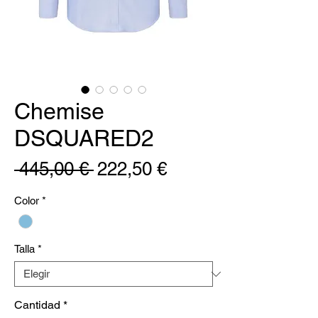
Chemise
DSQUARED2
Precio
Precio
 445,00 € 
222,50 €
de
Color
*
oferta
Talla
*
Cantidad
*