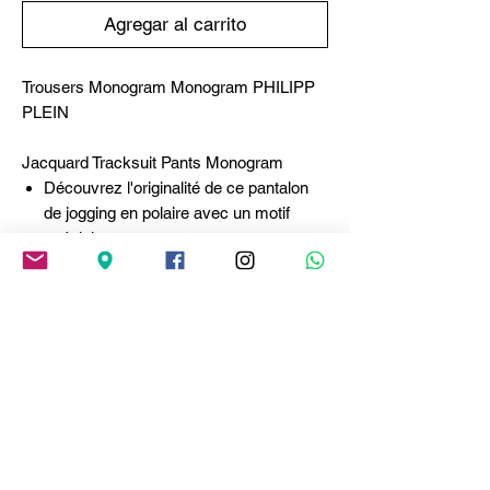
Agregar al carrito
Trousers Monogram Monogram PHILIPP
PLEIN
Jacquard Tracksuit Pants Monogram
Découvrez l'originalité de ce pantalon
de jogging en polaire avec un motif
spécial.
Découvrez les détails .
Molleton en coton mélangé avec motif
Monogram en jacquard sur toute la
surface.
Ruban logotypé cousu le long des
jambes
Écusson avec logo
Poches fendues
Taille côtelée avec cordon d'arrêt