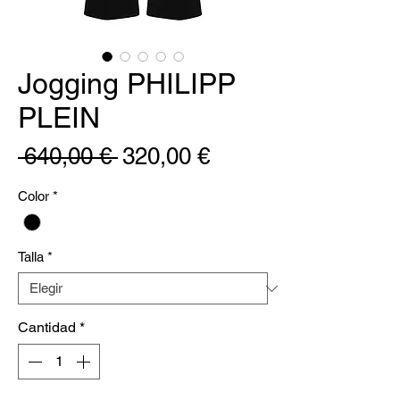
Jogging PHILIPP
PLEIN
Precio
Precio
 640,00 € 
320,00 €
de
Color
*
oferta
Talla
*
Cantidad
*