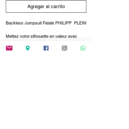
Agregar al carrito
Backless Jumpsuit Fatale PHILIPP PLEIN
Mettez votre silhouette en valeur avec
cette robe combinaison originale
agrémentée de... découvrez chaque détail.
● Tissu en jersey de viscose extensible.
● Le col fermé par de petits boutons crée
une profonde ouverture le long de
l'encolure.
● Encolure avec détail bijou
● Dos ouvert
● Fermeture éclair invisible cousue sur le
côté
● Pantalon avec bas souple
Composition