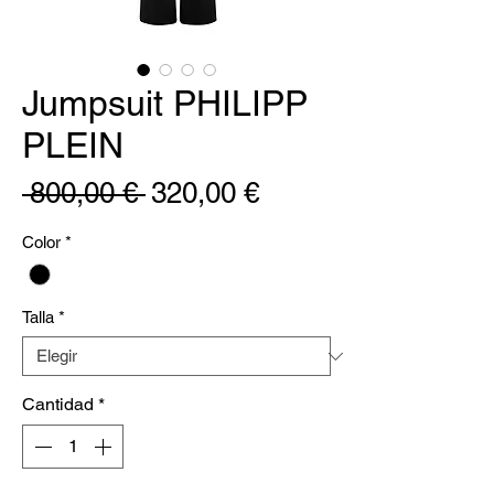
Jumpsuit PHILIPP
PLEIN
Precio
Precio
 800,00 € 
320,00 €
de
Color
*
oferta
Talla
*
Cantidad
*