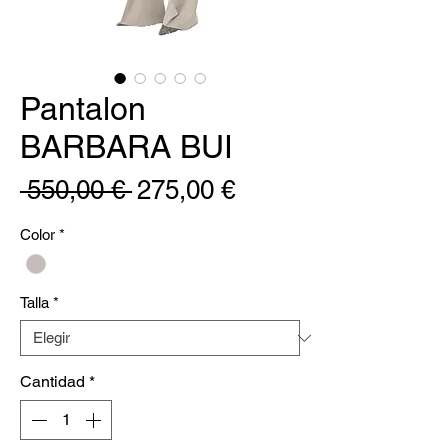
Pantalon
BARBARA BUI
Precio
Precio
 550,00 € 
275,00 €
de
Color
*
oferta
Talla
*
Cantidad
*