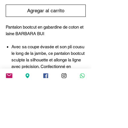
Agregar al carrito
Pantalon bootcut en gabardine de coton et
laine BARBARA BUI
Avec sa coupe évasée et son pli cousu
le long de la jambe, ce pantalon bootcut
sculpte la silhouette et allonge la ligne
avec précision. Confectionné en
gabardine de coton et de laine stretch, il
peut se porter avec le blazer assorti,
réalisé dans le même tissu, pour
composer un tailleur.
- Coupe bootcut
- Pli marqué
- Poches italiennes
- Poches arrière passepoilées
- Patte de boutonnage dissimulée