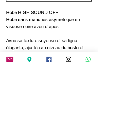
Robe HIGH SOUND OFF
Robe sans manches asymétrique en
viscose noire avec drapés
Avec sa texture soyeuse et sa ligne
élégante, ajustée au niveau du buste et
fluide sur les hanches, la robe Sound Off
est parfaite pour les occasions spéciales.
La coupe asymétrique, mise en valeur par
une fronce latérale, crée un drapé féminin,
tandis que le col légèrement bateau
sublime le décolleté. Encolure bateau.
Sans manches. Longueur asymétrique.
Drapé latéral. • Viscose, poids léger,
toucher fluide. • Non doublée.
Composition