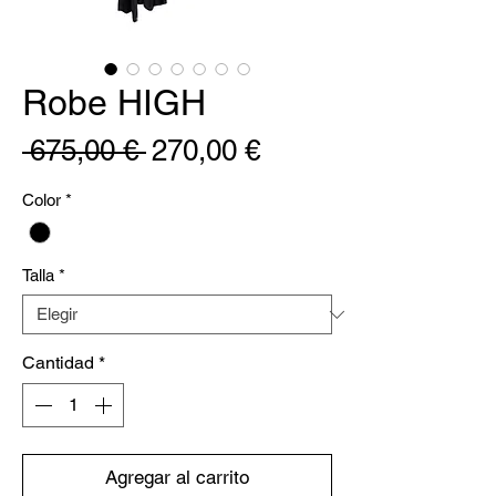
Robe HIGH
Precio
Precio
 675,00 € 
270,00 €
de
Color
*
oferta
Talla
*
Cantidad
*
Agregar al carrito