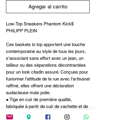
Agregar al carrito
Low-Top Sneakers Phantom Kick$
PHILIPP PLEIN
Ces baskets lo top apportent une touche
contemporaine au style de tous les jours,
s'associant sans effort avec un jean, un
tailleur ou des séparations décontractées
pour un look citadin assuré. Conçues pour
fusionner l'attitude de la rue avec l'artisanat
raffiné, elles offrent une déclaration
audacieuse mais polie.
● Tige en cuir de première qualité,
fabriquée à partir de cuir de vachette et de
veau pour une finition lisse et structurée.
● Silhouette basse offrant un attrait
moderne et polyvalent.
● Semelle intérieure matelassée conçue