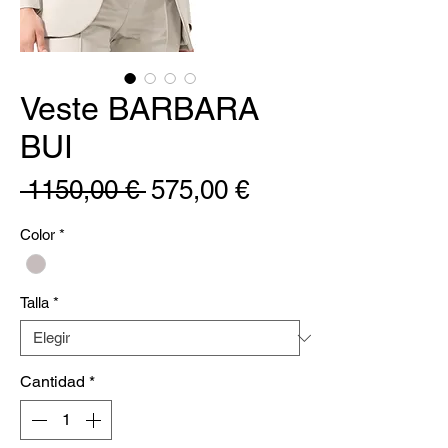
Veste BARBARA
BUI
Precio
Precio
 1150,00 € 
575,00 €
de
Color
*
oferta
Talla
*
Cantidad
*