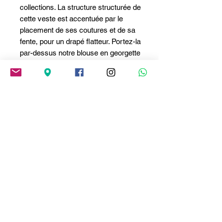
collections. La structure structurée de
cette veste est accentuée par le
placement de ses coutures et de sa
fente, pour un drapé flatteur. Portez-la
par-dessus notre blouse en georgette
imprimée Prince de Galles, dans la
même teinte lumineuse, et complétez
votre tenue avec le pantalon de tailleur
assorti.
- 1 bouton
- Boucle milanaise en métal argenté
avec logo
- Manches zippées
- 2 poches à rabat passepoilées
- Poche poitrine passepoilée
- Col large
- Piercing amovible en métal argenté
- Boutonnières aux poignets
- Pinces