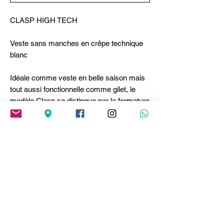
CLASP HIGH TECH
Veste sans manches en crêpe technique
blanc
Idéale comme veste en belle saison mais
tout aussi fonctionnelle comme gilet, le
modèle Clasp se distingue par la fermeture
monobouton, qui souligne la silhouette en
sablier, et le col étroit avec une ceinture
laissée libre. Le fluide cady crêpe à
surface légèrement satinée en souligne la
raffinement. Col étroit avec ceinture.
Abbottonnage frontal avec un bouton.
Fentes latérales. Couture arrière en relief. •
Crêpe technique, poids léger, main crêpe. •
Non doublée.