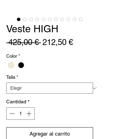
Veste HIGH
Precio
Precio
 425,00 € 
212,50 €
de
Color
*
oferta
Talla
*
Cantidad
*
Agregar al carrito